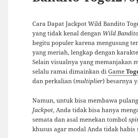
Cara Dapat Jackpot Wild Bandito Togel2
yang tidak kenal dengan
Wild Bandit
begitu populer karena mengusung te
yang meriah, lengkap dengan karakte
Selain visualnya yang memanjakan m
selalu ramai dimainkan di
Game
Tog
dan perkalian (
multiplier
) besarnya y
Namun, untuk bisa membawa pulang
Jackpot
, Anda tidak bisa hanya men
semata dan asal menekan tombol
spi
khusus agar modal Anda tidak habis s