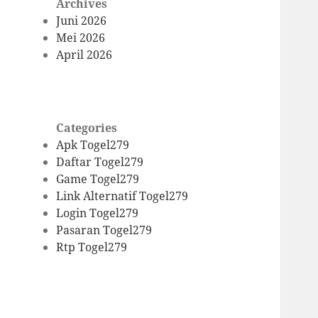
Archives
Juni 2026
Mei 2026
April 2026
Categories
Apk Togel279
Daftar Togel279
Game Togel279
Link Alternatif Togel279
Login Togel279
Pasaran Togel279
Rtp Togel279