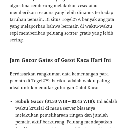
algoritma cenderung melakukan
reset
atau
memberikan respons yang lebih dinamis terhadap
taruhan pemain. Di situs Togel279, banyak anggota
yang melaporkan bahwa bermain di waktu-waktu
sepi memberikan peluang
scatter
gratis yang lebih
sering.
Jam Gacor Gates of Gatot Kaca Hari Ini
Berdasarkan rangkuman data kemenangan para
pemain di Togel279, berikut adalah waktu paling
ideal untuk memutar gulungan Gatot Kaca:
Subuh Gacor (01.30 WIB – 03.45 WIB):
Ini adalah
waktu krusial di mana server biasanya
melakukan pemeliharaan ringan dan jumlah
pemain aktif berkurang. Peluang mendapatkan