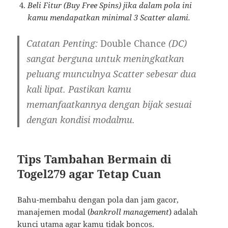
Beli Fitur (Buy Free Spins) jika dalam pola ini
kamu mendapatkan minimal 3 Scatter alami.
Catatan Penting:
Double Chance
(DC)
sangat berguna untuk meningkatkan
peluang munculnya Scatter sebesar dua
kali lipat. Pastikan kamu
memanfaatkannya dengan bijak sesuai
dengan kondisi modalmu.
Tips Tambahan Bermain di
Togel279 agar Tetap Cuan
Bahu-membahu dengan pola dan jam gacor,
manajemen modal (
bankroll management
) adalah
kunci utama agar kamu tidak boncos.