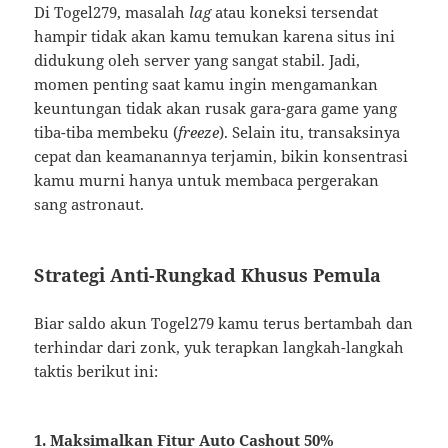
Di Togel279, masalah
lag
atau koneksi tersendat
hampir tidak akan kamu temukan karena situs ini
didukung oleh server yang sangat stabil. Jadi,
momen penting saat kamu ingin mengamankan
keuntungan tidak akan rusak gara-gara game yang
tiba-tiba membeku (
freeze
). Selain itu, transaksinya
cepat dan keamanannya terjamin, bikin konsentrasi
kamu murni hanya untuk membaca pergerakan
sang astronaut.
Strategi Anti-Rungkad Khusus Pemula
Biar saldo akun Togel279 kamu terus bertambah dan
terhindar dari zonk, yuk terapkan langkah-langkah
taktis berikut ini:
1. Maksimalkan Fitur Auto Cashout 50%