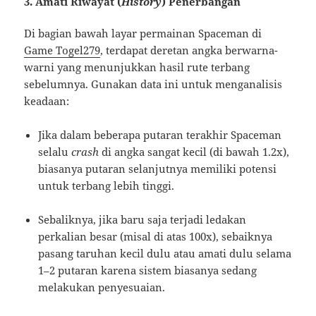
3. Amati Riwayat (
History
) Penerbangan
Di bagian bawah layar permainan Spaceman di
Game Togel279
, terdapat deretan angka berwarna-
warni yang menunjukkan hasil rute terbang
sebelumnya. Gunakan data ini untuk menganalisis
keadaan:
Jika dalam beberapa putaran terakhir Spaceman
selalu
crash
di angka sangat kecil (di bawah 1.2x),
biasanya putaran selanjutnya memiliki potensi
untuk terbang lebih tinggi.
Sebaliknya, jika baru saja terjadi ledakan
perkalian besar (misal di atas 100x), sebaiknya
pasang taruhan kecil dulu atau amati dulu selama
1–2 putaran karena sistem biasanya sedang
melakukan penyesuaian.