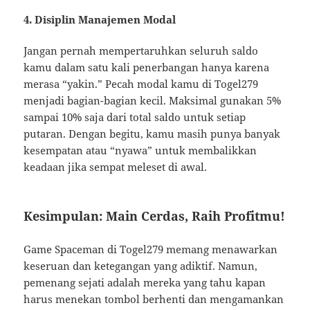
4. Disiplin Manajemen Modal
Jangan pernah mempertaruhkan seluruh saldo
kamu dalam satu kali penerbangan hanya karena
merasa “yakin.” Pecah modal kamu di Togel279
menjadi bagian-bagian kecil. Maksimal gunakan 5%
sampai 10% saja dari total saldo untuk setiap
putaran. Dengan begitu, kamu masih punya banyak
kesempatan atau “nyawa” untuk membalikkan
keadaan jika sempat meleset di awal.
Kesimpulan: Main Cerdas, Raih Profitmu!
Game Spaceman di Togel279 memang menawarkan
keseruan dan ketegangan yang adiktif. Namun,
pemenang sejati adalah mereka yang tahu kapan
harus menekan tombol berhenti dan mengamankan