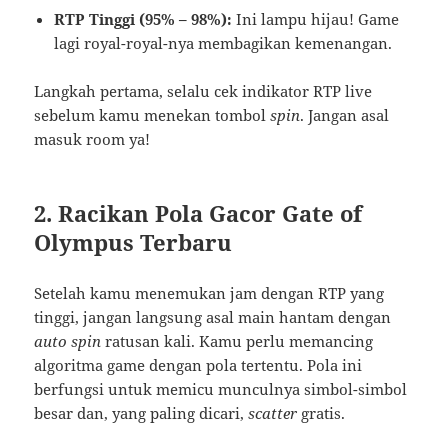
RTP Tinggi (95% – 98%):
Ini lampu hijau! Game
lagi royal-royal-nya membagikan kemenangan.
Langkah pertama, selalu cek indikator RTP live
sebelum kamu menekan tombol
spin
. Jangan asal
masuk room ya!
2. Racikan Pola Gacor Gate of
Olympus Terbaru
Setelah kamu menemukan jam dengan RTP yang
tinggi, jangan langsung asal main hantam dengan
auto spin
ratusan kali. Kamu perlu memancing
algoritma game dengan pola tertentu. Pola ini
berfungsi untuk memicu munculnya simbol-simbol
besar dan, yang paling dicari,
scatter
gratis.