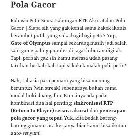
Pola Gacor
Rahasia Petir Zeus: Gabungan RTP Akurat dan Pola
Gacor | Siapa sih yang gak kenal sama kakek ikonis
berambut putih yang suka bagi-bagi petir? Yup,
Gate of Olympus
sampai sekarang masih jadi salah
satu game paling populer di jagat hiburan digital.
Tapi, pernah gak sih kamu merasa udah pasang
taruhan berkali-kali tapi si kakek malah pelit petir?
Nah, rahasia para pemain yang bisa menang
beruntun (win streak) sebenarnya bukan cuma
modal hoki doang, lho. Kuncinya ada pada
kombinasi dua hal penting:
sinkronisasi RTP
(Return to Player) secara akurat
dan
penerapan
pola gacor yang tepat
. Yuk, kita bedah bareng-
bareng gimana cara kerjanya biar kamu bisa ikutan
auto-senyum
!