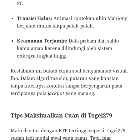
PC.
Transisi Halus:
Animasi rontokan ubin Mahjong
berjalan mulus tanpa patah-patah.
Keamanan Terjamin:
Data pribadi dan saldo
kamu aman karena dilindungi oleh sistem
enkripsi tingkat tinggi.
Kestabilan ini bukan cuma soal kenyamanan visual,
lho. Dalam algoritma slot, putaran yang konstan
tanpa interupsi koneksi sangat berpengaruh pada
terciptanya pola
jackpot
yang matang.
Tips Maksimalkan Cuan di Togel279
Main di situs dengan RTP tertinggi seperti Togel279
sudah jadi modal awal yang bagus. Tapi, biar