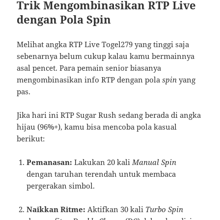
Trik Mengombinasikan RTP Live
dengan Pola Spin
Melihat angka RTP Live Togel279 yang tinggi saja
sebenarnya belum cukup kalau kamu bermainnya
asal pencet. Para pemain senior biasanya
mengombinasikan info RTP dengan pola
spin
yang
pas.
Jika hari ini RTP Sugar Rush sedang berada di angka
hijau (96%+), kamu bisa mencoba pola kasual
berikut:
Pemanasan:
Lakukan 20 kali
Manual Spin
dengan taruhan terendah untuk membaca
pergerakan simbol.
Naikkan Ritme:
Aktifkan 30 kali
Turbo Spin