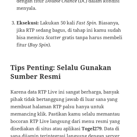
dengan fitur
Double Chance
(DC) dalam kondisi
menyala.
Eksekusi:
Lakukan 50 kali
Fast Spin
. Biasanya,
jika RTP sedang bagus, di tahap ini kamu sudah
bisa memicu
Scatter
gratis tanpa harus membeli
fitur (
Buy Spin
).
Tips Penting: Selalu Gunakan
Sumber Resmi
Karena data RTP Live ini sangat berharga, banyak
pihak tidak bertanggung jawab di luar sana yang
membuat halaman RTP palsu hanya untuk
memancing klik. Pastikan kamu selalu memantau
bocoran RTP Live langsung dari menu resmi yang
disediakan di situs atau aplikasi
Togel279
. Data di
sana dijamin terintegrasi langsung dengan server