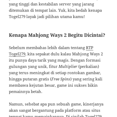
yang tinggi dan kestabilan server yang jarang
ditemukan di tempat lain. Yuk, kita bedah kenapa
Togel279 layak jadi pilihan utama kamu!
Kenapa Mahjong Ways 2 Begitu Dicintai?
Sebelum membahas lebih dalam tentang
RTP
Togel279
, kita sepakat dulu kalau Mahjong Ways 2
itu punya daya tarik yang magis. Dengan formasi
gulungan yang unik, fitur
Multiplier
(perkalian)
yang terus meningkat di setiap rontokan gambar,
hingga putaran gratis (
Free Spins
) yang sering kali
membawa kejutan besar, game ini sukses bikin
pemainnya betah.
Namun, sehebat apa pun sebuah game, kinerjanya
akan sangat bergantung pada platform atau situs
tempat kamu memainkannya. Di sinilah Togel279