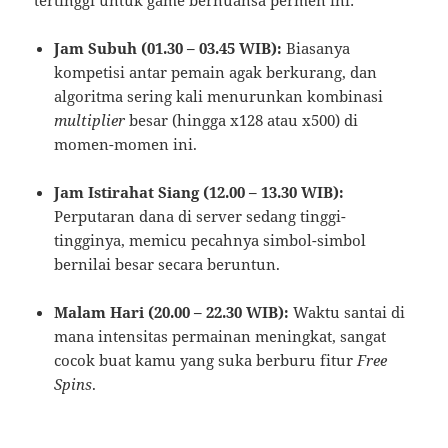
Jam Subuh (01.30 – 03.45 WIB):
Biasanya
kompetisi antar pemain agak berkurang, dan
algoritma sering kali menurunkan kombinasi
multiplier
besar (hingga x128 atau x500) di
momen-momen ini.
Jam Istirahat Siang (12.00 – 13.30 WIB):
Perputaran dana di server sedang tinggi-
tingginya, memicu pecahnya simbol-simbol
bernilai besar secara beruntun.
Malam Hari (20.00 – 22.30 WIB):
Waktu santai di
mana intensitas permainan meningkat, sangat
cocok buat kamu yang suka berburu fitur
Free
Spins
.