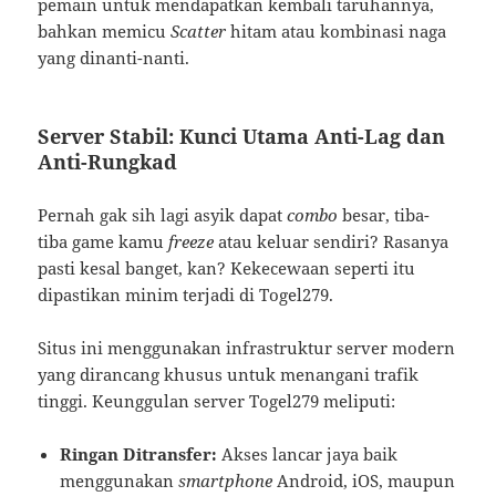
pemain untuk mendapatkan kembali taruhannya,
bahkan memicu
Scatter
hitam atau kombinasi naga
yang dinanti-nanti.
Server Stabil: Kunci Utama Anti-Lag dan
Anti-Rungkad
Pernah gak sih lagi asyik dapat
combo
besar, tiba-
tiba game kamu
freeze
atau keluar sendiri? Rasanya
pasti kesal banget, kan? Kekecewaan seperti itu
dipastikan minim terjadi di Togel279.
Situs ini menggunakan infrastruktur server modern
yang dirancang khusus untuk menangani trafik
tinggi. Keunggulan server Togel279 meliputi:
Ringan Ditransfer:
Akses lancar jaya baik
menggunakan
smartphone
Android, iOS, maupun