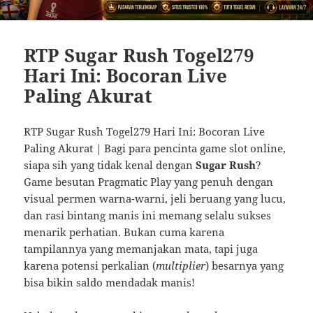
RTP Sugar Rush Togel279
Hari Ini: Bocoran Live
Paling Akurat
RTP Sugar Rush Togel279 Hari Ini: Bocoran Live
Paling Akurat | Bagi para pencinta game slot online,
siapa sih yang tidak kenal dengan
Sugar Rush
?
Game besutan Pragmatic Play yang penuh dengan
visual permen warna-warni, jeli beruang yang lucu,
dan rasi bintang manis ini memang selalu sukses
menarik perhatian. Bukan cuma karena
tampilannya yang memanjakan mata, tapi juga
karena potensi perkalian (
multiplier
) besarnya yang
bisa bikin saldo mendadak manis!