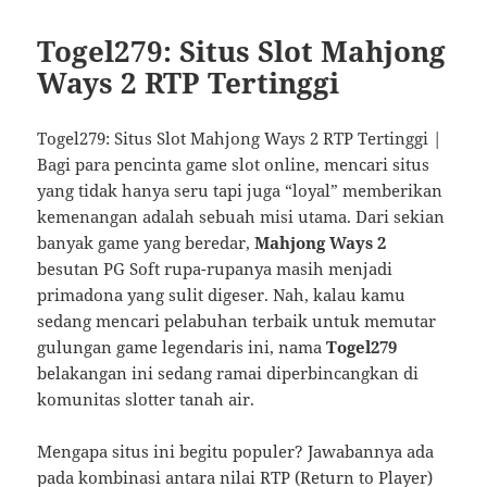
Togel279: Situs Slot Mahjong
Ways 2 RTP Tertinggi
Togel279: Situs Slot Mahjong Ways 2 RTP Tertinggi |
Bagi para pencinta game slot online, mencari situs
yang tidak hanya seru tapi juga “loyal” memberikan
kemenangan adalah sebuah misi utama. Dari sekian
banyak game yang beredar,
Mahjong Ways 2
besutan PG Soft rupa-rupanya masih menjadi
primadona yang sulit digeser. Nah, kalau kamu
sedang mencari pelabuhan terbaik untuk memutar
gulungan game legendaris ini, nama
Togel279
belakangan ini sedang ramai diperbincangkan di
komunitas slotter tanah air.
Mengapa situs ini begitu populer? Jawabannya ada
pada kombinasi antara nilai RTP (Return to Player)