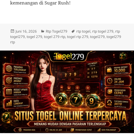
kemenangan di Sugar Rush!
Diposkan
Kategori
Tag
Juni 16, 2026
Rtp Togel279
rtp togel
,
rtp togel 279
,
rtp
pada
togel279
,
togel 279
,
togel 279 rtp
,
togel rtp 279
,
togel279
,
togel279
rtp