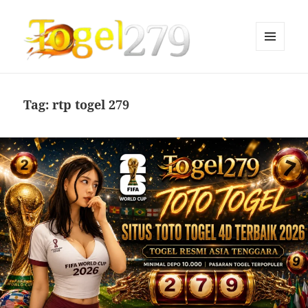
MENU
DAN
Link Login Togel 279 Terbaik Di
WIDGET
Indonesia
Tag:
rtp togel 279