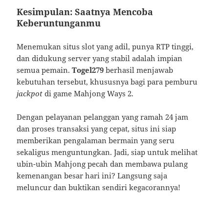
Kesimpulan: Saatnya Mencoba
Keberuntunganmu
Menemukan situs slot yang adil, punya RTP tinggi,
dan didukung server yang stabil adalah impian
semua pemain.
Togel279
berhasil menjawab
kebutuhan tersebut, khususnya bagi para pemburu
jackpot
di game Mahjong Ways 2.
Dengan pelayanan pelanggan yang ramah 24 jam
dan proses transaksi yang cepat, situs ini siap
memberikan pengalaman bermain yang seru
sekaligus menguntungkan. Jadi, siap untuk melihat
ubin-ubin Mahjong pecah dan membawa pulang
kemenangan besar hari ini? Langsung saja
meluncur dan buktikan sendiri kegacorannya!